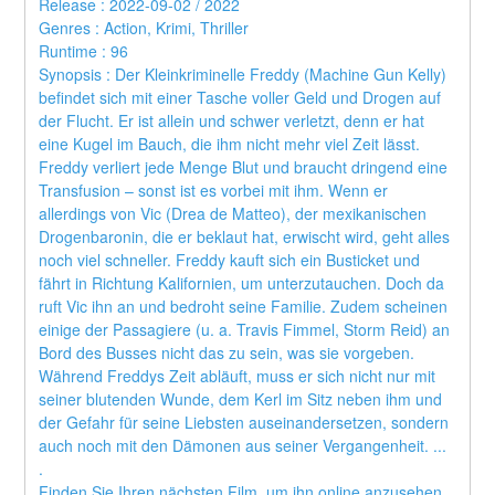
Release : 2022-09-02 / 2022 
Genres : Action, Krimi, Thriller 
Runtime : 96 
Synopsis : Der Kleinkriminelle Freddy (Machine Gun Kelly) 
befindet sich mit einer Tasche voller Geld und Drogen auf 
der Flucht. Er ist allein und schwer verletzt, denn er hat 
eine Kugel im Bauch, die ihm nicht mehr viel Zeit lässt. 
Freddy verliert jede Menge Blut und braucht dringend eine 
Transfusion – sonst ist es vorbei mit ihm. Wenn er 
allerdings von Vic (Drea de Matteo), der mexikanischen 
Drogenbaronin, die er beklaut hat, erwischt wird, geht alles 
noch viel schneller. Freddy kauft sich ein Busticket und 
fährt in Richtung Kalifornien, um unterzutauchen. Doch da 
ruft Vic ihn an und bedroht seine Familie. Zudem scheinen 
einige der Passagiere (u. a. Travis Fimmel, Storm Reid) an 
Bord des Busses nicht das zu sein, was sie vorgeben. 
Während Freddys Zeit abläuft, muss er sich nicht nur mit 
seiner blutenden Wunde, dem Kerl im Sitz neben ihm und 
der Gefahr für seine Liebsten auseinandersetzen, sondern 
auch noch mit den Dämonen aus seiner Vergangenheit. ... 
.
Finden Sie Ihren nächsten Film, um ihn online anzusehen, 